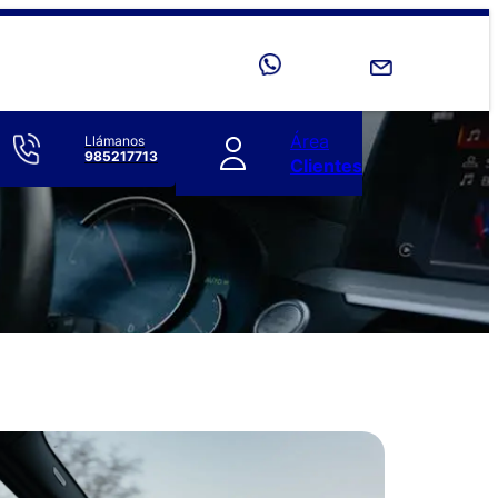
Área
Llámanos
985217713
Clientes